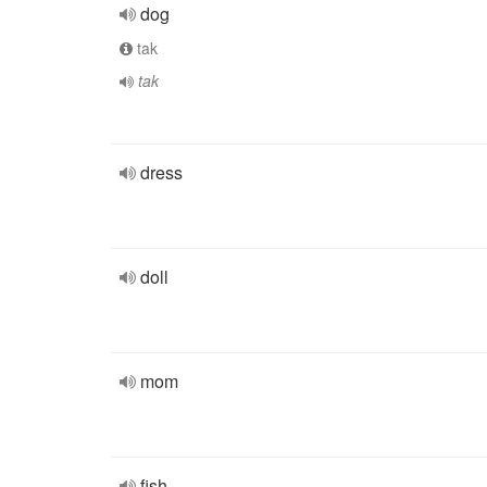
dog
tak
tak
dress
doll
mom
fish