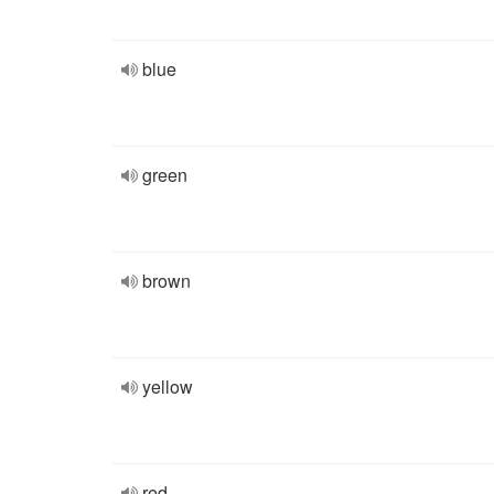
blue
green
brown
yellow
red