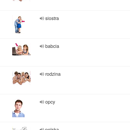
siostra
babcia
rodzina
opcy
polska