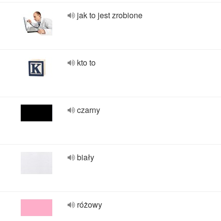
jak to jest zrobione
kto to
czarny
biały
różowy