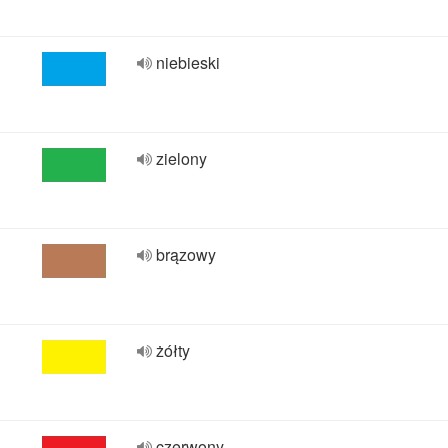
niebieski
zielony
brązowy
żółty
czerwony