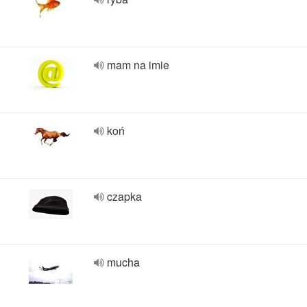
mam na imie
koń
czapka
mucha