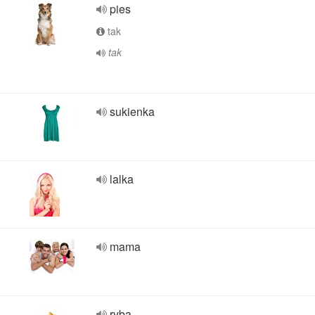
pies
tak
tak
sukienka
lalka
mama
ryba