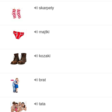
skarpety
majtki
kozaki
brat
tata