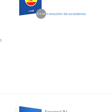
versuchen Sie es kostenlos
€19.99
h
Espagnol B1