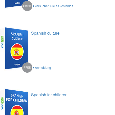
versuchen Sie es kostenlos
€19.99
Spanish culture
Anmeldung
FREE
Spanish for children