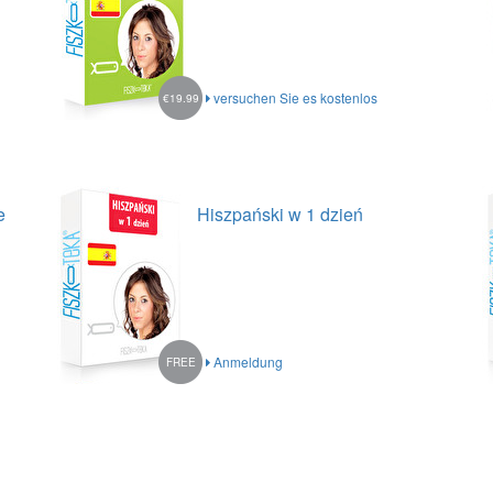
versuchen Sie es kostenlos
€19.99
e
Hiszpański w 1 dzień
Anmeldung
FREE