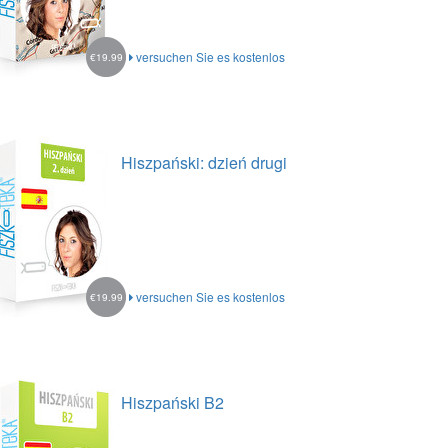
versuchen Sie es kostenlos
€19.99
Hiszpański: dzień drugi
versuchen Sie es kostenlos
€19.99
Hiszpański B2