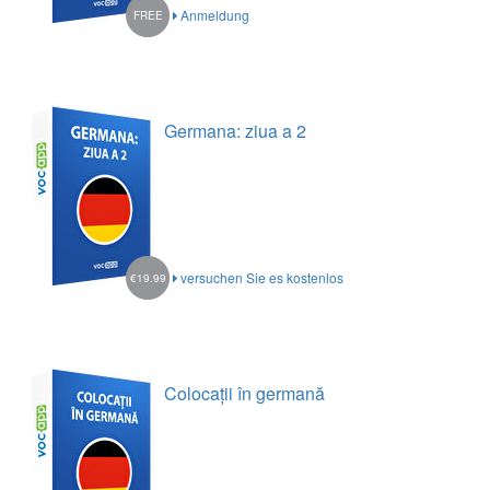
Anmeldung
FREE
Germana: ziua a 2
versuchen Sie es kostenlos
€19.99
Colocații în germană