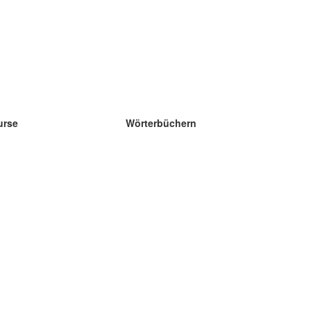
urse
Wörterbüchern
e Wissenschaft Englisch
e Wissenschaft Spanisch
e Wissenschaft Französisch
e Wissenschaft Russisch
e Wissenschaft Norwegisch
e Wissenschaft Schwedisch