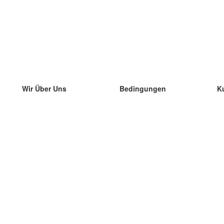
Wir Über Uns
Bedingungen
K
unser Team
100% Garantie
di
Blog
Datenschutzrichtlinie
di
Vorschriften
di
In Kontakt Treten
BIPR
di
kontaktieren
di
Mehr
di
Hilfe
neue Download
Häufig gestellte Fragen
einige Blogs
Katalog