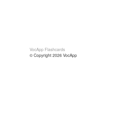
VocApp Flashcards
© Copyright 2026 VocApp
02-798 Mielczarskiego 8/58
Warsaw, Poland (EU)