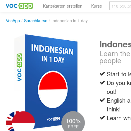
Karteikarten erstellen
Kurse
VocApp
/
Sprachkurse
/
Indonesian in 1 day
Indones
Learn the
people
Start to 
Do you k
out!
English 
think!
Learn wh
100%
FREE