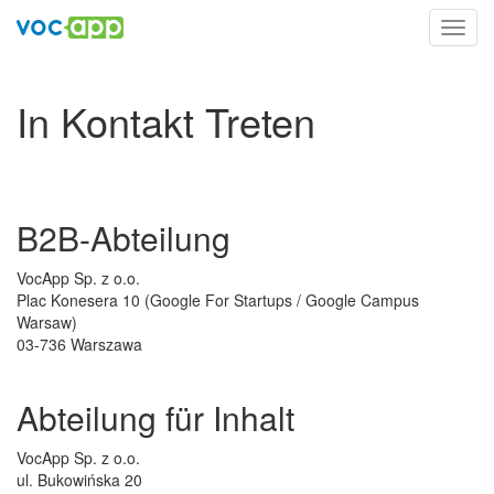
Toggl
navig
In Kontakt Treten
B2B-Abteilung
VocApp Sp. z o.o.
Plac Konesera 10 (Google For Startups / Google Campus
Warsaw)
03-736 Warszawa
Abteilung für Inhalt
VocApp Sp. z o.o.
ul. Bukowińska 20