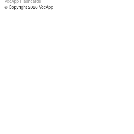
VocApp Flashcards
© Copyright 2026 VocApp
02-798 Mielczarskiego 8/58
Warsaw, Poland (EU)
Wir Über Uns
Bedingungen
unser Team
100% Garantie
Blog
Datenschutzrichtlinie
Vorschriften
In Kontakt Treten
BIPR
kontaktieren
Kurse
Hilfe
die Wissenschaft Englisch
Häufig gestellte Fragen
die Wissenschaft Spanisch