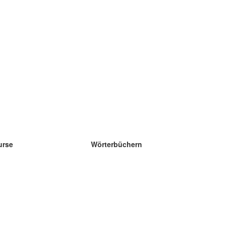
urse
Wörterbüchern
e Wissenschaft Englisch
e Wissenschaft Spanisch
e Wissenschaft Französisch
e Wissenschaft Russisch
e Wissenschaft Norwegisch
e Wissenschaft Schwedisch