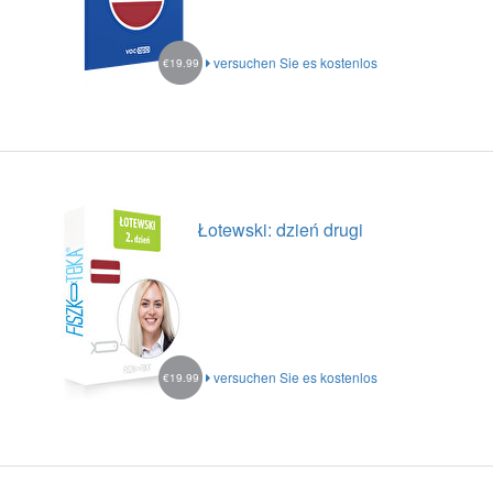
versuchen Sie es kostenlos
€19.99
Łotewski: dzień drugi
versuchen Sie es kostenlos
€19.99