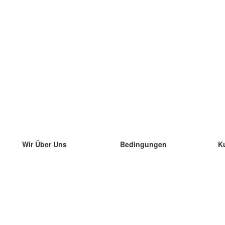
Wir Über Uns
Bedingungen
K
unser Team
100% Garantie
di
Blog
Datenschutzrichtlinie
di
Vorschriften
di
In Kontakt Treten
BIPR
di
kontaktieren
di
Mehr
di
Hilfe
neue Download
Häufig gestellte Fragen