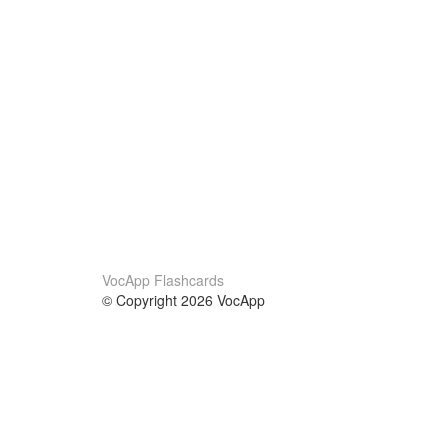
VocApp Flashcards
© Copyright 2026 VocApp
02-798 Mielczarskiego 8/58
Warsaw, Poland (EU)