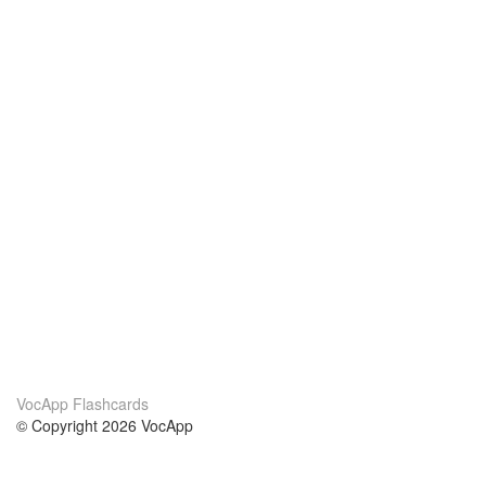
VocApp Flashcards
© Copyright 2026 VocApp
02-798 Mielczarskiego 8/58