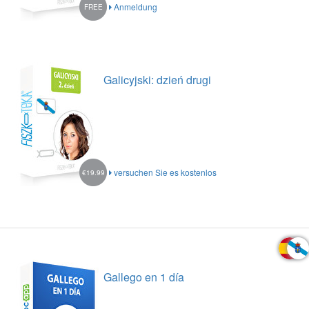
Anmeldung
FREE
Galicyjski: dzień drugi
versuchen Sie es kostenlos
€19.99
Gallego en 1 día