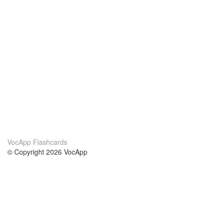
VocApp Flashcards
© Copyright 2026 VocApp
02-798 Mielczarskiego 8/58
Warsaw, Poland (EU)