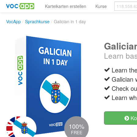
Karteikarten erstellen
Kurse
VocApp
/
Sprachkurse
/
Galician in 1 day
Galicia
Learn bas
Learn the
Galician 
Check out
Learn wh
Ko
100%
FREE