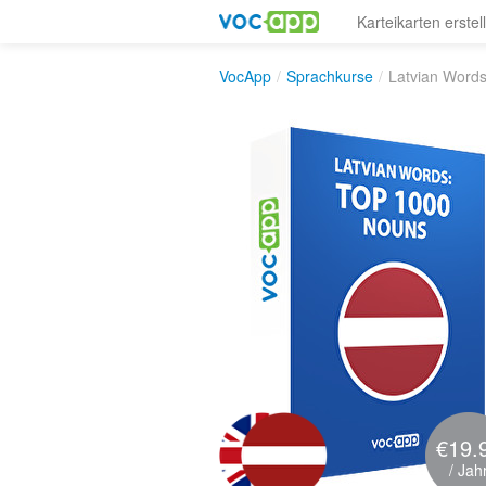
Karteikarten erstel
VocApp
/
Sprachkurse
/
Latvian Word
€19.
/ Jah