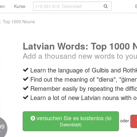
len
Kurse
s: Top 1000 Nouns
Latvian Words: Top 1000
Add a thousand new words to your
Learn the language of Gulbis and Roth
Find out the meaning of "diena", "ģime
Remember easily by repeating the diffic
Learn a lot of new Latvian nouns with 
versuchen Sie es kostenlos
(50
oder
Datenblatt)
99
r