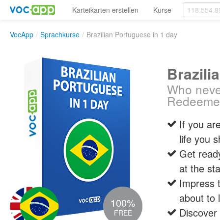
Karteikarten erstellen
Kurse
VocApp
/
Sprachkurse
/
Brazilian Portuguese in 1 day
Brazili
Who never
Redeeme
If you are
life you 
Get ready
at the st
Impress t
about to 
100%
Discover 
FREE