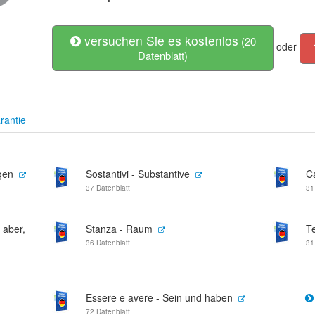
versuchen Sie es kostenlos
(20
oder
Datenblatt)
rantie
gen
Sostantivi - Substantive
Ca
37 Datenblatt
31
, aber,
Stanza - Raum
T
36 Datenblatt
31
Essere e avere - Sein und haben
72 Datenblatt