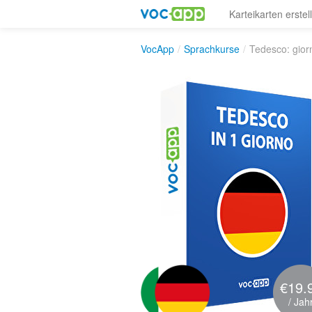
Karteikarten erstel
VocApp
/
Sprachkurse
/
Tedesco: gior
€19.
/ Jah