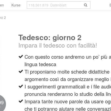
len
Kurse
no 2
Tedesco: giorno 2
Impara il tedesco con facilità!
Con questo corso andremo un po’ più a 
lingua tedesca
Ti proponiamo molte schede didattiche
argomento così da organizzare meglio i
I suggerimenti grammaticali e i file aud
pronuncia renderanno lo studio della li
Impara tante nuove parole da usare ogni
99
r
che ti potranno aiutare nelle conversazio