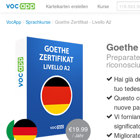
Karteikarten erstellen
Kurse
VocApp
/
Sprachkurse
/
Goethe Zertifikat - Livello A2
Goethe 
Preparate
riconosciu
Hai già d
tuo tedes
Questo co
nuove par
Vi fornia
significa
€19.99
Migliorat
/ Jahr