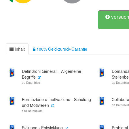
versuch
Inhalt
100% Geld-zurück-Garantie
Definizioni Generali - Allgemeine
Domanda 
Begriffe
Stellenb
90 Datenblatt
92 Datenblat
Formazione e motivazione - Schulung
Collabora
und Motivieren
63 Datenblat
118 Datenblatt
Sviluppo - Entwicklung
Problemi 