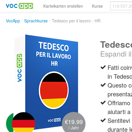
Karteikarten erstellen
Kurse
VocApp
/
Sprachkurse
/
Tedesco per il lavoro - HR
Tedesco
Espandi il
Fatti coi
in Tedes
Questo c
presenta
Offriamo
aiutarti a
Sentitevi
€19.99
/ Jahr
durante l