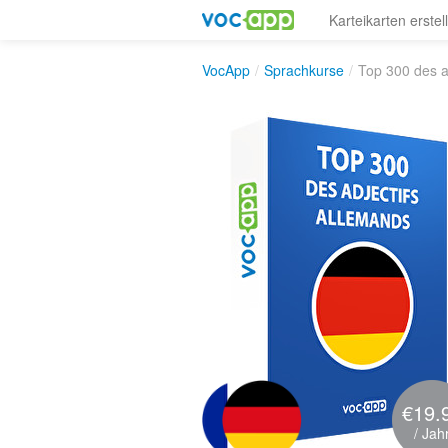
Karteikarten erstel
VocApp
/
Sprachkurse
/
Top 300 des a
€19.
/ Jah