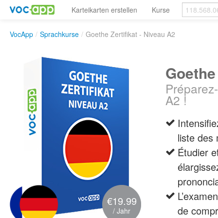
Karteikarten erstellen
Kurse
VocApp
/
Sprachkurse
/
Goethe Zertifikat - Niveau A2
Goethe 
Préparez-
A2 !
Intensifi
liste des
Étudier e
élargisse
prononcia
L’examen 
€19.99
de compr
/ Jahr