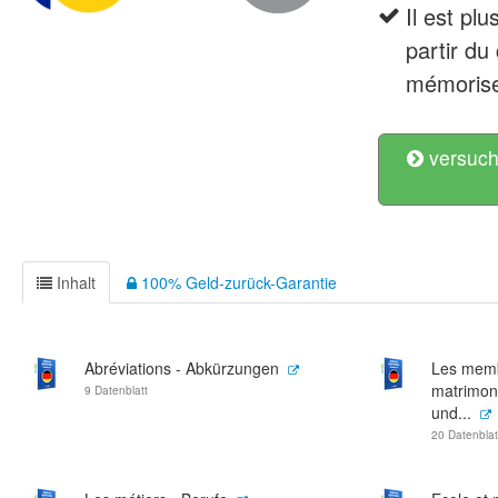
Il est pl
partir du
mémorise
versuch
Inhalt
100% Geld-zurück-Garantie
Abréviations - Abkürzungen
Les membr
matrimoni
9 Datenblatt
und...
20 Datenblat