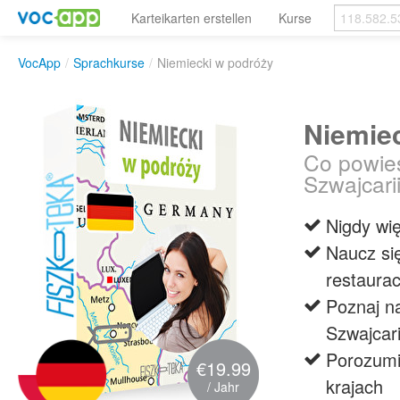
Karteikarten erstellen
Kurse
VocApp
/
Sprachkurse
/
Niemiecki w podróży
Niemie
Co powies
Szwajcari
Nigdy wi
Naucz si
restaura
Poznaj na
Szwajcari
Porozumi
€19.99
krajach
/ Jahr