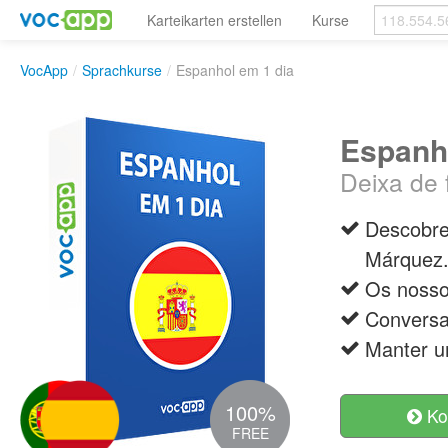
Karteikarten erstellen
Kurse
VocApp
/
Sprachkurse
/
Espanhol em 1 dia
Espanho
Deixa de 
Descobre 
Márquez
Os nosso
Conversa
Manter u
100%
Ko
FREE