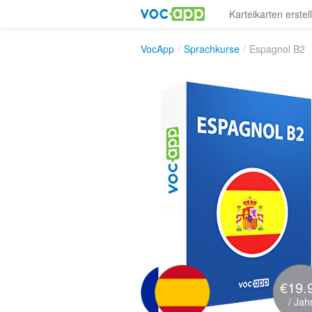
Karteikarten erstel
VocApp
/
Sprachkurse
/
Espagnol B2
€19.
/ Jah