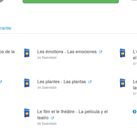
rantie
os de la
Les émotions - Las emociones
L'
el
34 Datenblatt
37
Les plantes - Las plantas
Le
la
34 Datenblatt
57
Le film et le théâtre - La película y el
teatro
36 Datenblatt