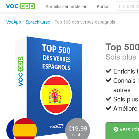
Karteikarten erstellen
Kurse
VocApp
/
Sprachkurse
/
Top 500 des verbes espagnols
Top 50
Sois plus 
Enrichis
Connais l
autres
Sois plus
Améliore 
€19.99
versuch
/ Jahr