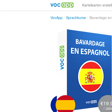
Karteikarten erstel
VocApp
/
Sprachkurse
/
Bavardage en
€19.
/ Jah