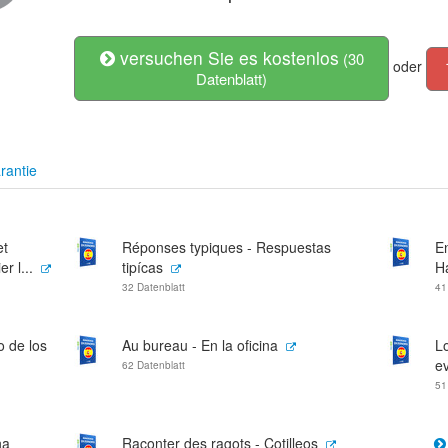
versuchen Sie es kostenlos
(30
oder
Datenblatt)
rantie
et
Réponses typiques - Respuestas
En
r l...
tipícas
H
32 Datenblatt
41
o de los
Au bureau - En la oficina
Lo
ev
62 Datenblatt
51
na
Raconter des ragots - Cotilleos