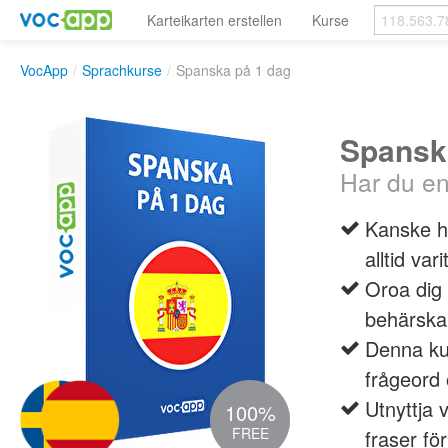
Karteikarten erstellen
Kurse
VocApp
/
Sprachkurse
/
Spanska på 1 dag
Spansk
Har du en
Kanske h
alltid va
Oroa dig 
behärska
Denna ku
frågeord 
Utnyttja 
100%
FREE
fraser för 