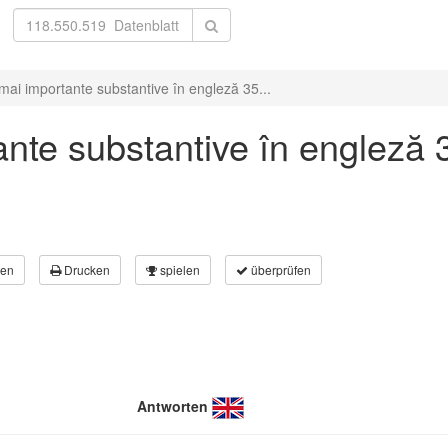
mai importante substantive în engleză 35...
nte substantive în engleză 
en
Drucken
spielen
überprüfen
Antworten