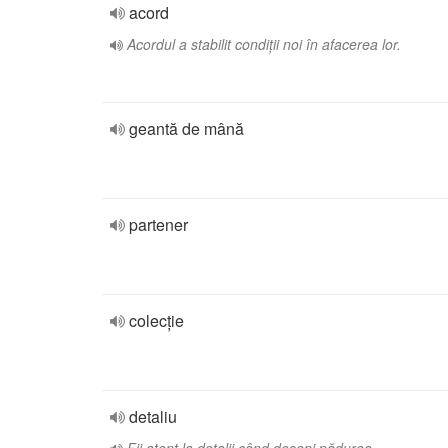
acord
Acordul a stabilit condiții noi în afacerea lor.
geantă de mână
partener
colecție
detaliu