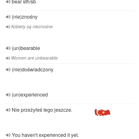
bear sth/sb
(nie)znośny
Kobiety są nieznośne
(un)bearable
Women are unbearable
(nie)doświadczony
(un)experienced
Nie przeżyłeś tego jeszcze.
You haven't experienced it yet.