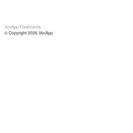
VocApp Flashcards
© Copyright 2026 VocApp
02-798 Mielczarskiego 8/58
Warsaw, Poland (EU)
Wir Über Uns
Bedingungen
unser Team
100% Garantie
Blog
Datenschutzrichtlinie
Vorschriften
In Kontakt Treten
BIPR