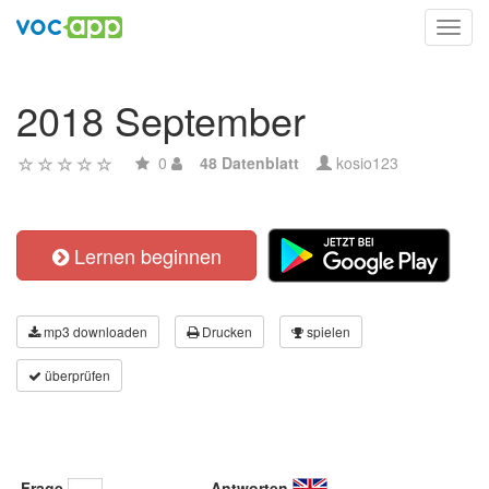
Toggl
navig
2018 September
0
48 Datenblatt
kosio123
Lernen beginnen
mp3 downloaden
Drucken
spielen
überprüfen
Frage
Antworten