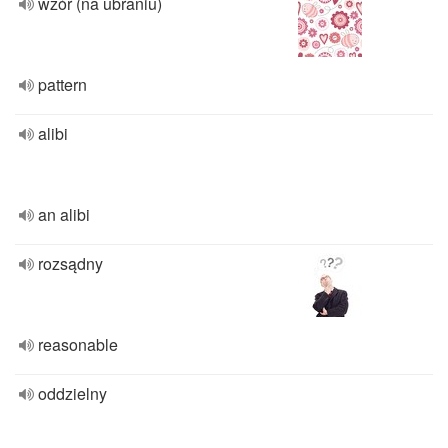
wzór (na ubraniu)
pattern
alibi
an alibi
rozsądny
reasonable
oddzielny