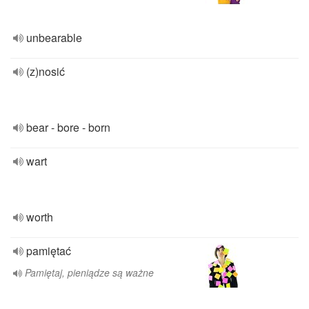
unbearable
(z)nosić
bear - bore - born
wart
worth
pamiętać
Pamiętaj, pieniądze są ważne