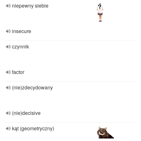
niepewny siebie
insecure
czynnik
factor
(nie)zdecydowany
(nie)decisive
kąt (geometryczny)