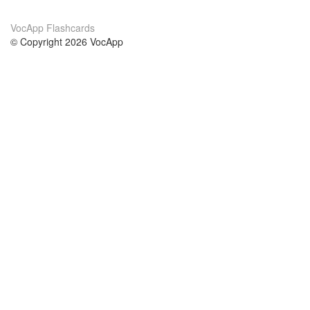
VocApp Flashcards
© Copyright 2026 VocApp
02-798 Mielczarskiego 8/58
Warsaw, Poland (EU)
Wir Über Uns
Bedingungen
unser Team
100% Garantie
Blog
Datenschutzrichtlinie
Vorschriften
In Kontakt Treten
BIPR
kontaktieren
Kurse
Hilfe