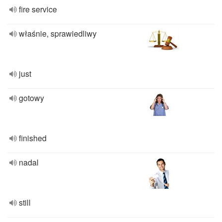
fire service
właśnie, sprawiedliwy
just
gotowy
finished
nadal
still