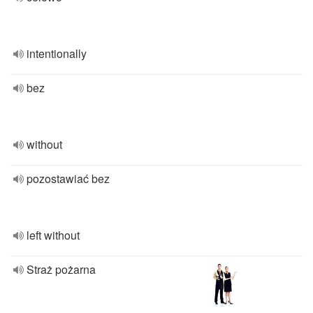
intentionally
bez
without
pozostawiać bez
left without
Straż pożarna