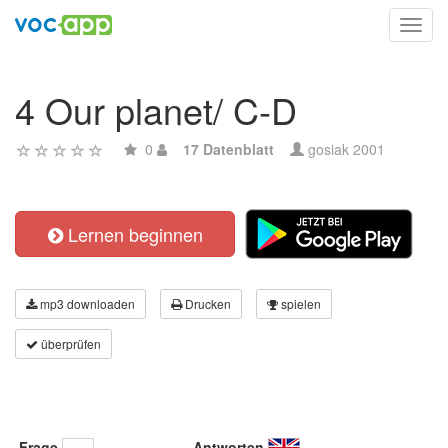
Toggl
navig
4 Our planet/ C-D
0
17 Datenblatt
gosiak 2001
Lernen beginnen
mp3 downloaden
Drucken
spielen
überprüfen
Frage
Antworten