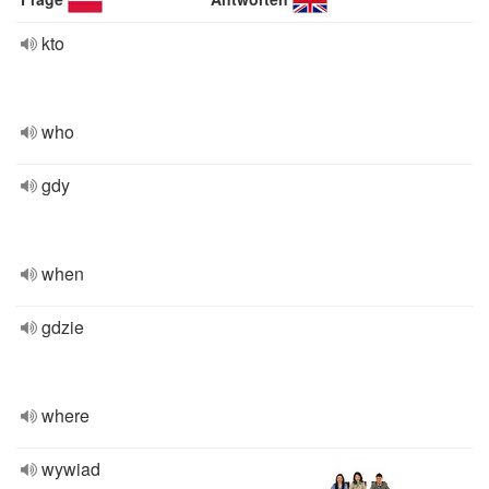
kto
who
gdy
when
gdzie
where
wywiad