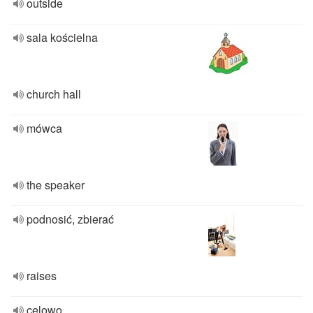
outside
sala kościelna
church hall
mówca
the speaker
podnosić, zbierać
raises
celowo