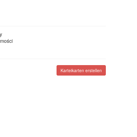
ay
omości
Karteikarten erstellen