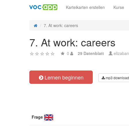
Karteikarten erstellen
Kurse
7. At work: careers
7. At work: careers
0
29 Datenblatt
elizaba
Lernen beginnen
mp3 download
Frage