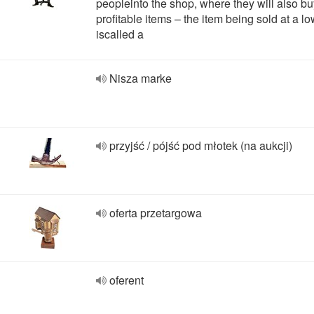
peopleinto the shop, where they will also b
profitable items – the item being sold at a lo
iscalled a
Nisza marke
przyjść / pójść pod młotek (na aukcji)
oferta przetargowa
oferent