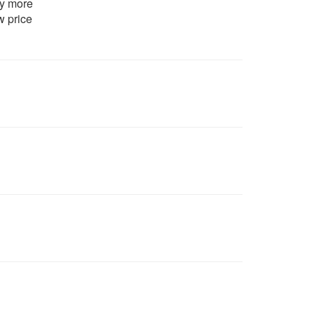
uy more
w price