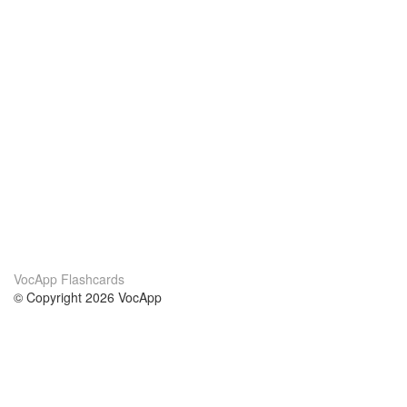
VocApp Flashcards
© Copyright 2026 VocApp
02-798 Mielczarskiego 8/58
Warsaw, Poland (EU)