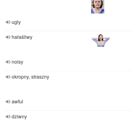
ugly
hałaśliwy
noisy
okropny, straszny
awful
dziwny