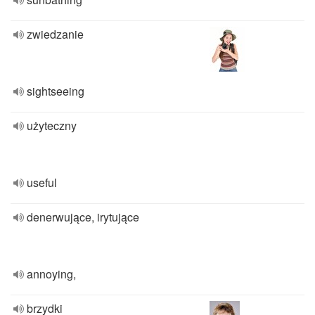
zwiedzanie
sightseeing
użyteczny
useful
denerwujące, irytujące
annoying,
brzydki