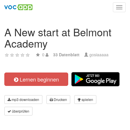
Toggl
navig
A New start at Belmont
Academy
0
33 Datenblatt
gosiaaaaa
Lernen beginnen
mp3 downloaden
Drucken
spielen
überprüfen