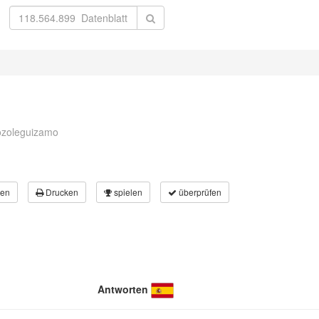
rozoleguizamo
en
Drucken
spielen
überprüfen
Antworten