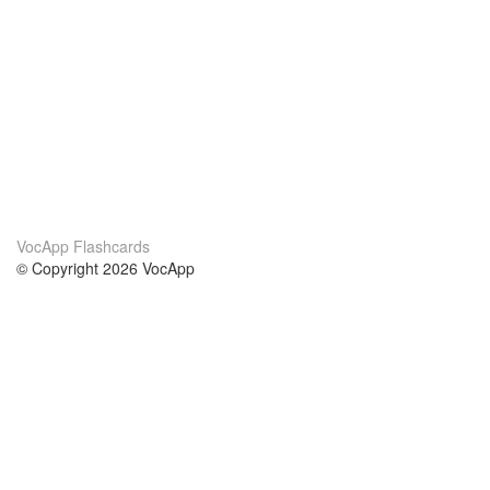
VocApp Flashcards
© Copyright 2026 VocApp
02-798 Mielczarskiego 8/58
Warsaw, Poland (EU)