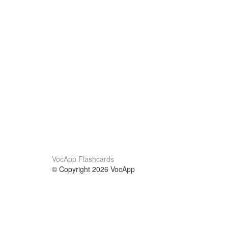
VocApp Flashcards
© Copyright 2026 VocApp
02-798 Mielczarskiego 8/58
Warsaw, Poland (EU)