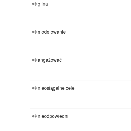
glina
modelowanie
angażować
nieosiągalne cele
nieodpowiedni