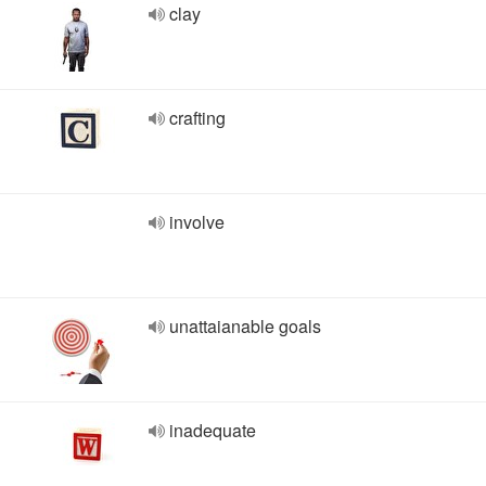
clay
crafting
involve
unattaianable goals
inadequate