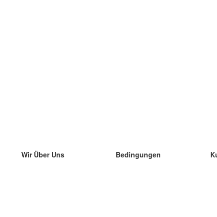
Wir Über Uns
Bedingungen
K
unser Team
100% Garantie
di
Blog
Datenschutzrichtlinie
di
Vorschriften
di
In Kontakt Treten
BIPR
di
kontaktieren
di
Mehr
di