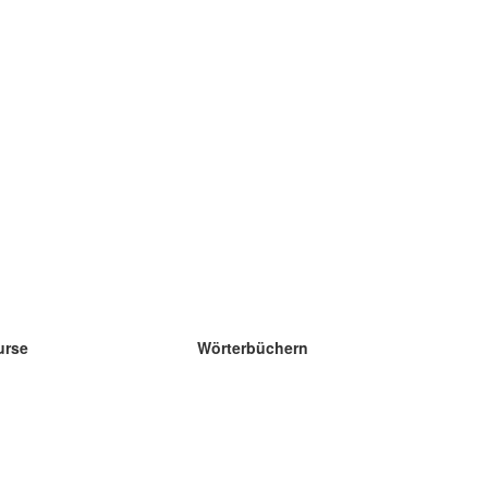
urse
Wörterbüchern
e Wissenschaft Englisch
e Wissenschaft Spanisch
e Wissenschaft Französisch
e Wissenschaft Russisch
e Wissenschaft Norwegisch
e Wissenschaft Schwedisch