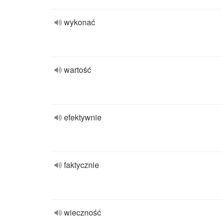
wykonać
wartość
efektywnie
faktycznie
wieczność