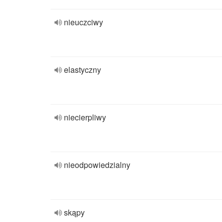
nieuczciwy
elastyczny
niecierpliwy
nieodpowiedzialny
skąpy