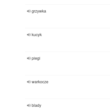
grzywka
kucyk
piegi
warkocze
blady