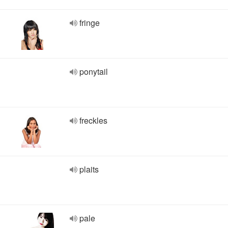
fringe
ponytail
freckles
plaits
pale