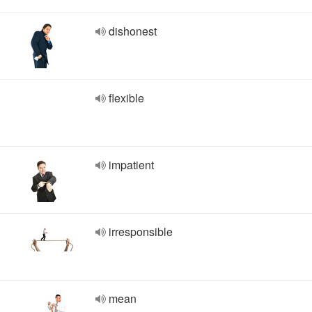
dishonest
flexible
impatient
irresponsible
mean