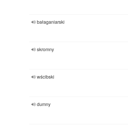
bałaganiarski
skromny
wścibski
dumny