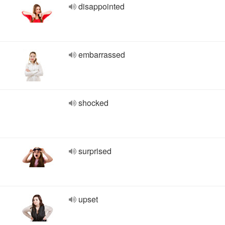
disappointed
embarrassed
shocked
surprised
upset