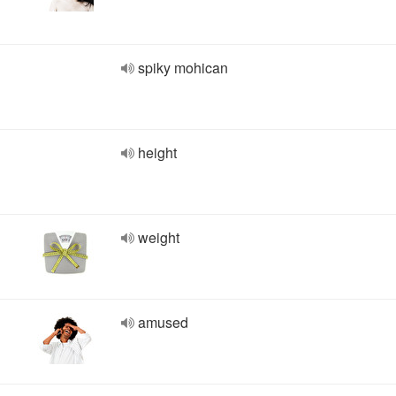
spiky mohican
height
weight
amused