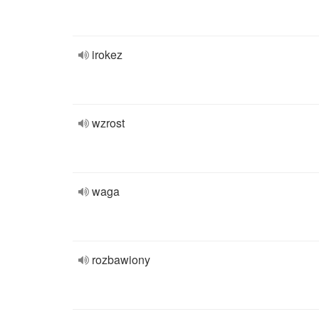
irokez
wzrost
waga
rozbawiony