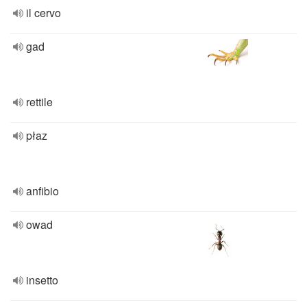
il cervo
gad
rettile
płaz
anfibio
owad
insetto