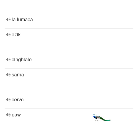
la lumaca
dzik
cinghiale
sarna
cervo
paw