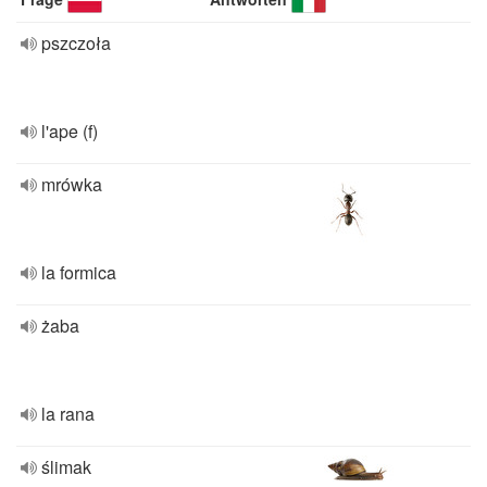
pszczoła
l'ape (f)
mrówka
la formica
żaba
la rana
ślimak