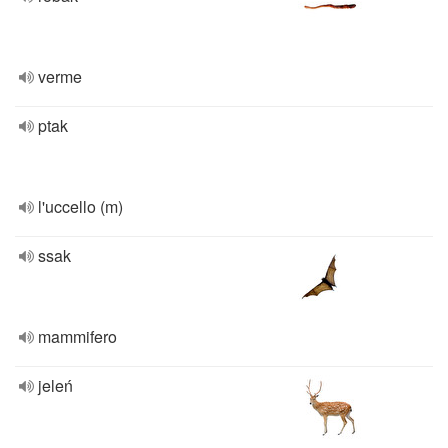
verme
ptak
l'uccello (m)
ssak
mammifero
jeleń