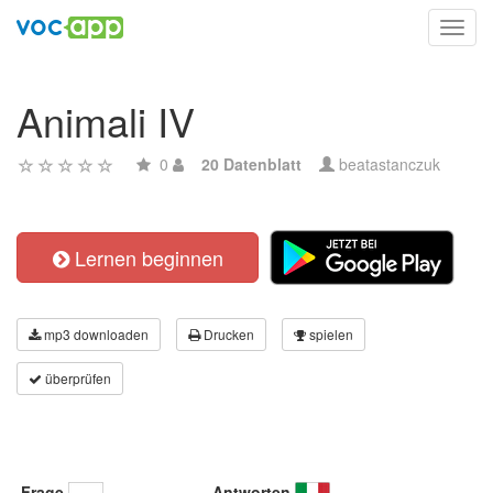
Toggl
navig
Animali IV
0
20 Datenblatt
beatastanczuk
Lernen beginnen
mp3 downloaden
Drucken
spielen
überprüfen
Frage
Antworten