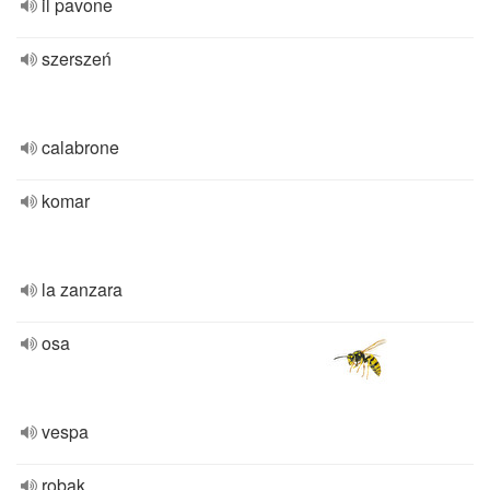
il pavone
szerszeń
calabrone
komar
la zanzara
osa
vespa
robak