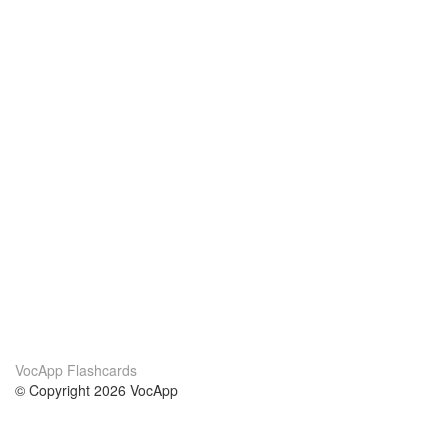
VocApp Flashcards
© Copyright 2026 VocApp
02-798 Mielczarskiego 8/58