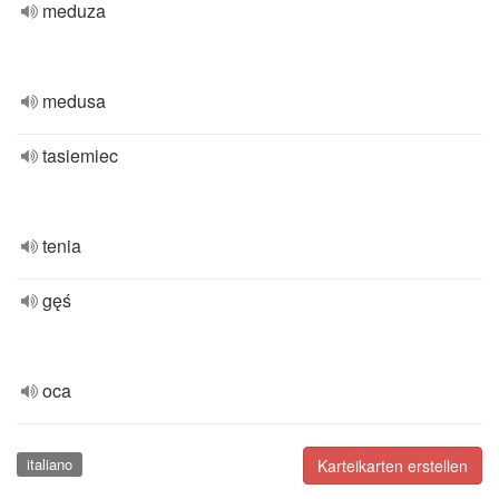
meduza
medusa
tasiemiec
tenia
gęś
oca
italiano
Karteikarten erstellen