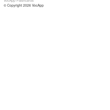
VocApp Flashcards
© Copyright 2026 VocApp
02-798 Mielczarskiego 8/58
Warsaw, Poland (EU)
Wir Über Uns
Bedingungen
unser Team
100% Garantie
Blog
Datenschutzrichtlinie
Vorschriften
In Kontakt Treten
BIPR
kontaktieren
Kurse
Hilfe
die Wissenschaft Englisch
Häufig gestellte Fragen
die Wissenschaft Spanisch