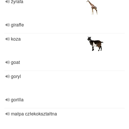
żyrafa
giraffe
koza
goat
goryl
gorilla
małpa człekokształtna