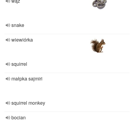
wąż
snake
wiewiórka
squirrel
małpka sajmiri
squirrel monkey
bocian