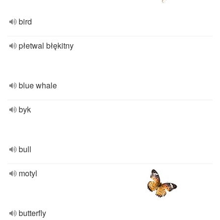
bird
płetwal błękitny
blue whale
byk
bull
motyl
butterfly