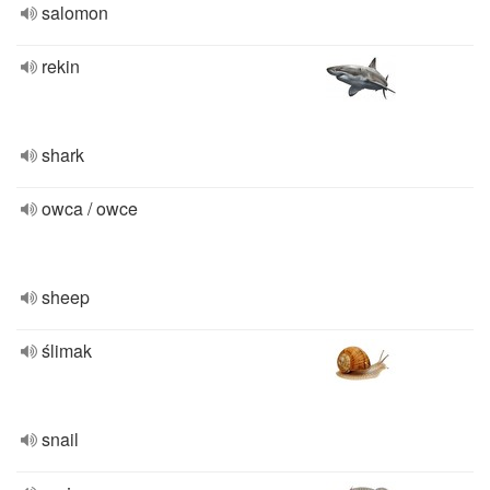
salomon
rekin
shark
owca / owce
sheep
ślimak
snail