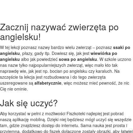
Zacznij nazywać zwierzęta po
angielsku!
W tej lekcji poznasz nazwy bardzo wielu zwierząt – poznasz
ssaki po
angielsku
, płazy, gady itp. Dowiesz się, jak jest
wiewiórka po
angielsku
albo jak powiedzieć
sowa po angielsku
. W szkole uczono
nas nazw tylko najpopularniejszych zwierząt, więc mało kto tak
naprawdę wie, jak jest np. bocian po angielsku czy karaluch. Na
szczęście ta lekcja jest rozbudowana i do tego zwierzęta
uszeregowane są
alfabetycznie
, więc możesz mieć pewność, że nic
Cię nie ominie.
Jak się uczyć?
Aby korzystać w pełni z możliwości Fiszkoteki najlepiej jest pobrać
naszą aplikację mobilną. Dzięki niej będziesz mógł uczyć się wszędzie
tam, gdzie znajdziesz dostęp do internetu. Sama nauka jest prosta i
przyjemna, dodatkowo do fiszek dołączone zostały obrazki, aby łatwiej