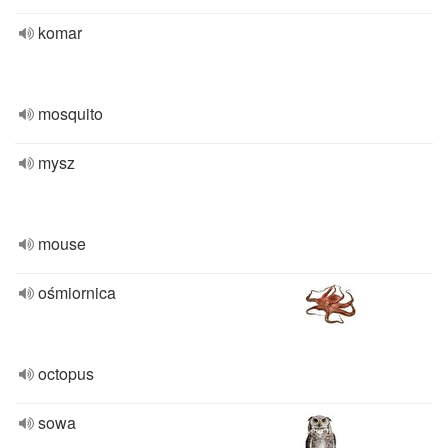
komar
mosquito
mysz
mouse
ośmiornica
octopus
sowa