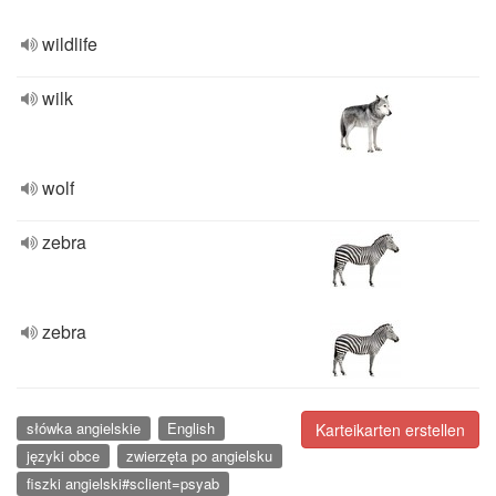
wildlife
wilk
wolf
zebra
zebra
słówka angielskie
English
Karteikarten erstellen
języki obce
zwierzęta po angielsku
fiszki angielski#sclient=psyab