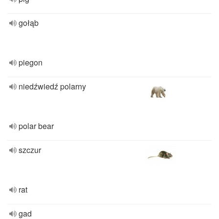
gołąb
piegon
niedźwiedź polarny
polar bear
szczur
rat
gad