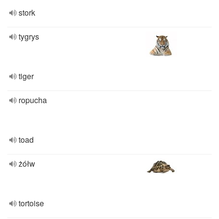
stork
tygrys
tiger
ropucha
toad
żółw
tortoise