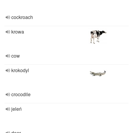
cockroach
krowa
cow
krokodyl
crocodile
jeleń
deer