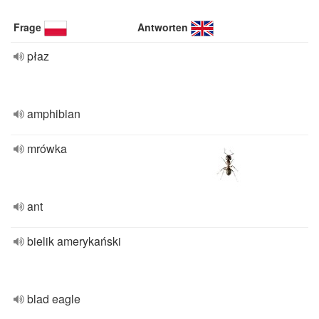
Frage
Antworten
płaz
amphibian
mrówka
ant
bielik amerykański
blad eagle