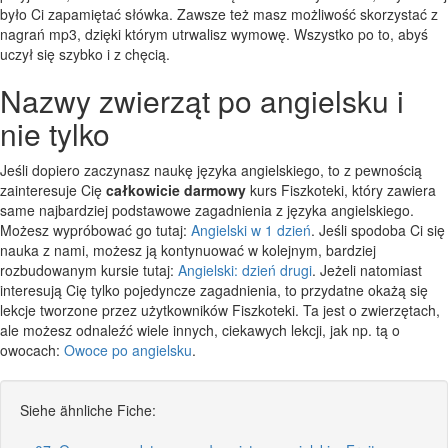
było Ci zapamiętać słówka. Zawsze też masz możliwość skorzystać z
nagrań mp3, dzięki którym utrwalisz wymowę. Wszystko po to, abyś
uczył się szybko i z chęcią.
Nazwy zwierząt po angielsku i
nie tylko
Jeśli dopiero zaczynasz naukę języka angielskiego, to z pewnością
zainteresuje Cię
całkowicie darmowy
kurs Fiszkoteki, który zawiera
same najbardziej podstawowe zagadnienia z języka angielskiego.
Możesz wypróbować go tutaj:
Angielski w 1 dzień
. Jeśli spodoba Ci się
nauka z nami, możesz ją kontynuować w kolejnym, bardziej
rozbudowanym kursie tutaj:
Angielski: dzień drugi
. Jeżeli natomiast
interesują Cię tylko pojedyncze zagadnienia, to przydatne okażą się
lekcje tworzone przez użytkowników Fiszkoteki. Ta jest o zwierzętach,
ale możesz odnaleźć wiele innych, ciekawych lekcji, jak np. tą o
owocach:
Owoce po angielsku
.
Siehe ähnliche Fiche: