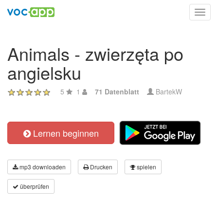
Toggl
navig
Animals - zwierzęta po
angielsku
5
1
71 Datenblatt
BartekW
Lernen beginnen
mp3 downloaden
Drucken
spielen
überprüfen