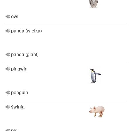
owl
panda (wielka)
panda (giant)
pingwin
penguin
świnia
pig