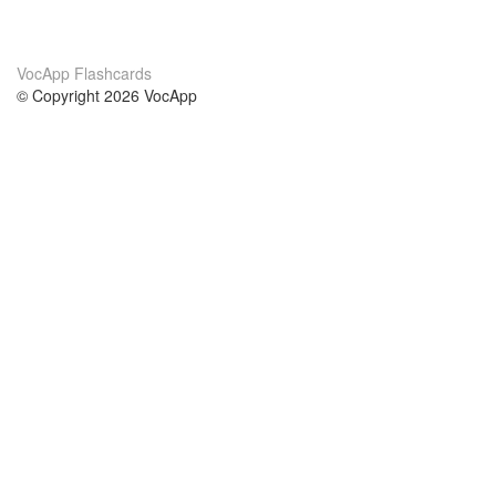
VocApp Flashcards
© Copyright 2026 VocApp
02-798 Mielczarskiego 8/58
Warsaw, Poland (EU)
Wir Über Uns
Bedingungen
unser Team
100% Garantie
Blog
Datenschutzrichtlinie
Vorschriften
In Kontakt Treten
BIPR
kontaktieren