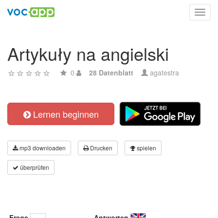
Toggl
navig
Artykuły na angielski
0
28 Datenblatt
agatestra
Lernen beginnen
mp3 downloaden
Drucken
spielen
überprüfen
Frage
Antworten