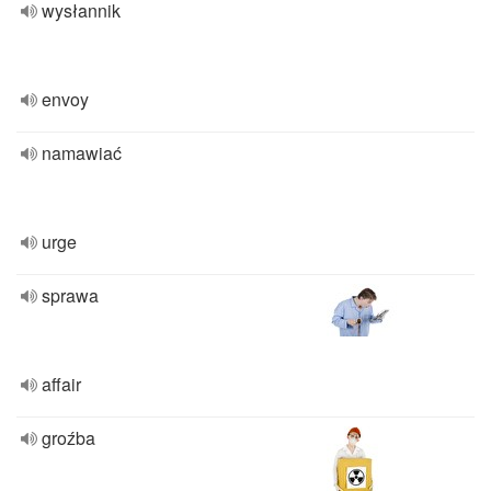
wysłannik
envoy
namawiać
urge
sprawa
affair
groźba