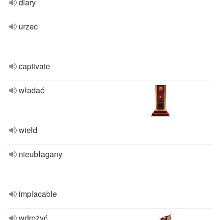
diary
urzec
captivate
władać
wield
nieubłagany
implacable
wdrożyć