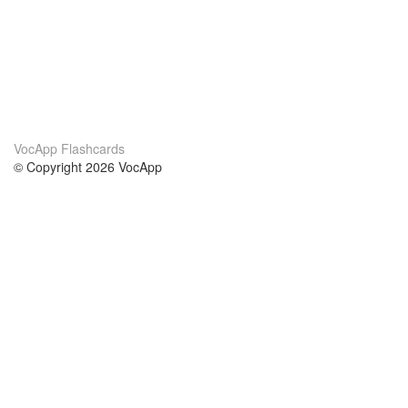
VocApp Flashcards
© Copyright 2026 VocApp
02-798 Mielczarskiego 8/58
Warsaw, Poland (EU)
Wir Über Uns
Bedingungen