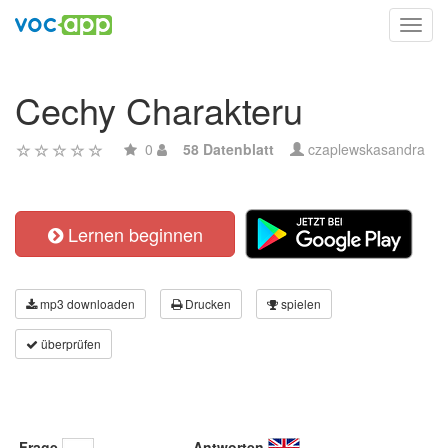
Toggl
navig
Cechy Charakteru
0
58 Datenblatt
czaplewskasandra
Lernen beginnen
mp3 downloaden
Drucken
spielen
überprüfen
Frage
Antworten