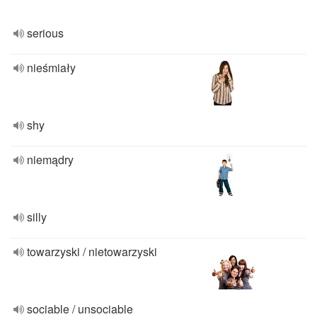
serious
nieśmiały
shy
niemądry
silly
towarzyski / nietowarzyski
sociable / unsociable