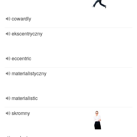
cowardly
ekscentryczny
eccentric
materialistyczny
materialistic
skromny