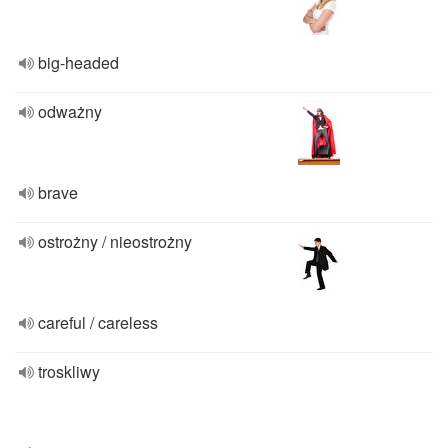
big-headed
odważny
brave
ostrożny / nieostrożny
careful / careless
troskliwy