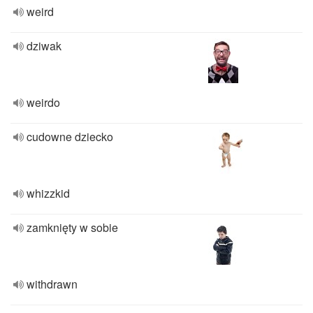
weird
dziwak
weirdo
cudowne dziecko
whizzkid
zamknięty w sobie
withdrawn