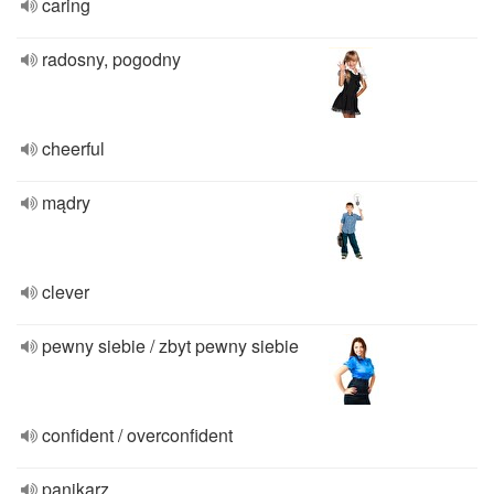
caring
radosny, pogodny
cheerful
mądry
clever
pewny siebie / zbyt pewny siebie
confident / overconfident
panikarz