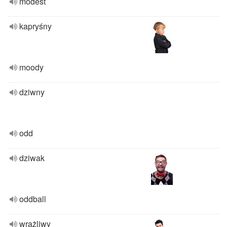
modest
kapryśny
moody
dziwny
odd
dziwak
oddball
wrażliwy