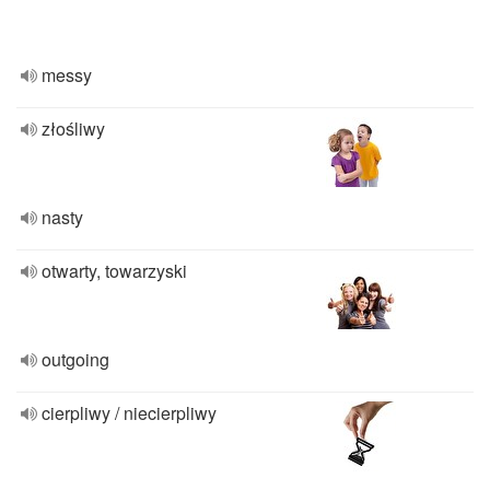
messy
złośliwy
nasty
otwarty, towarzyski
outgoing
cierpliwy / niecierpliwy