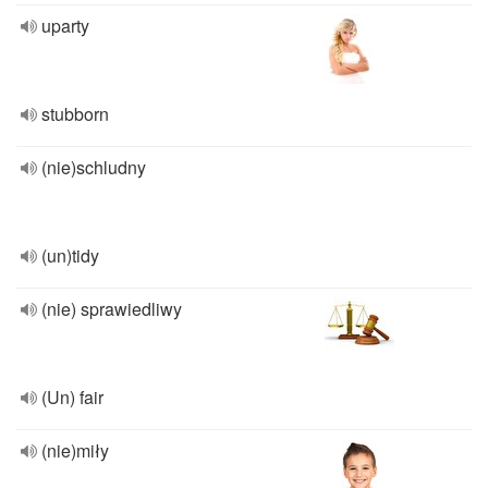
uparty
stubborn
(nie)schludny
(un)tidy
(nie) sprawiedliwy
(Un) fair
(nie)miły