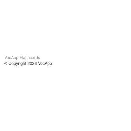
VocApp Flashcards
© Copyright 2026 VocApp
02-798 Mielczarskiego 8/58
Warsaw, Poland (EU)