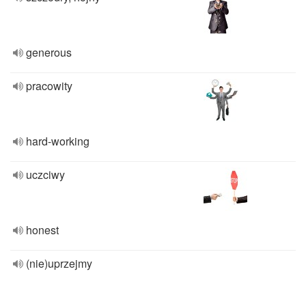
generous
pracowity
hard-working
uczciwy
honest
(nie)uprzejmy