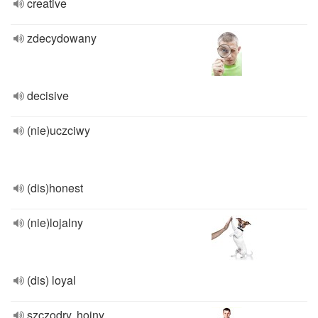
creative
zdecydowany
decisive
(nie)uczciwy
(dis)honest
(nie)lojalny
(dis) loyal
szczodry, hojny