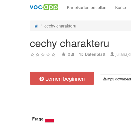
Karteikarten erstellen
Kurse
cechy charakteru
cechy charakteru
0
15 Datenblatt
juliahaj
Lernen beginnen
mp3 download
Frage