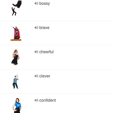
bossy
brave
cheerful
clever
confident