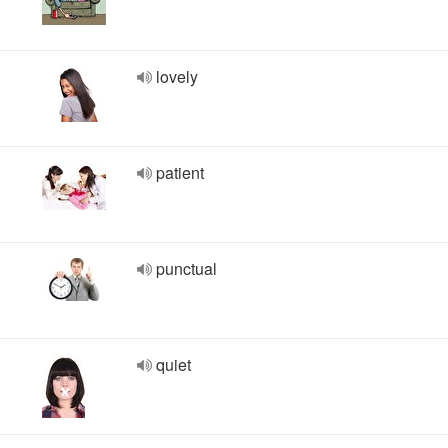
lovely
patient
punctual
quiet