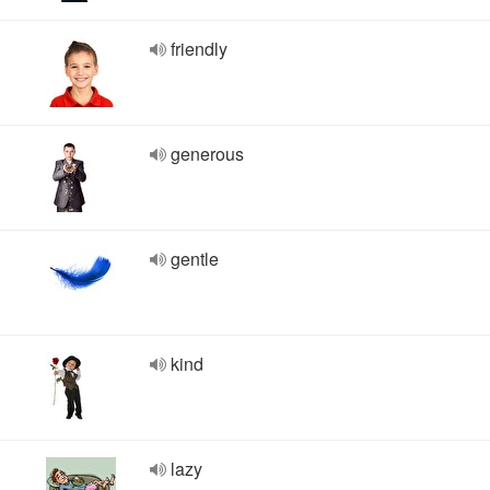
friendly
generous
gentle
kind
lazy