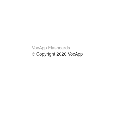
VocApp Flashcards
© Copyright 2026 VocApp
02-798 Mielczarskiego 8/58
Warsaw, Poland (EU)