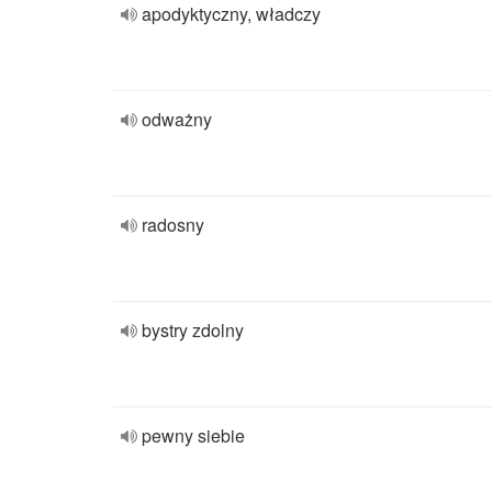
apodyktyczny, władczy
odważny
radosny
bystry zdolny
pewny siebie