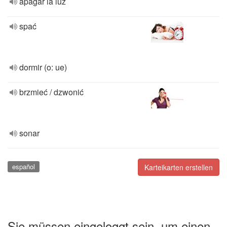
apagar la luz
spać
dormir (o: ue)
brzmieć / dzwonić
sonar
español
Karteikarten erstellen
Sie müssen eingeloggt sein, um einen