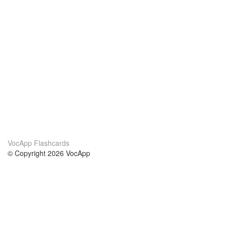
VocApp Flashcards
© Copyright 2026 VocApp
02-798 Mielczarskiego 8/58
Warsaw, Poland (EU)