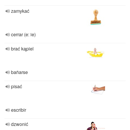
zamykać
cerrar (e: ie)
brać kąpiel
bañarse
pisać
escribir
dzwonić