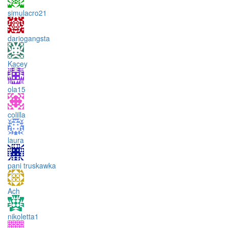
simulacro21
dariogangsta
Kacey
ola15
colilla
laura
pani truskawka
Ach
nikoletta1