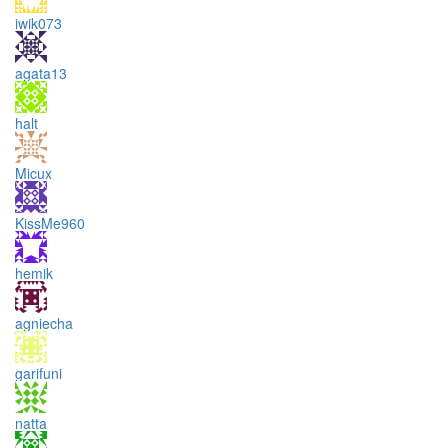
iwik073
agata13
halt
Micux
KissMe960
hemik
agniecha
garifuni
natta