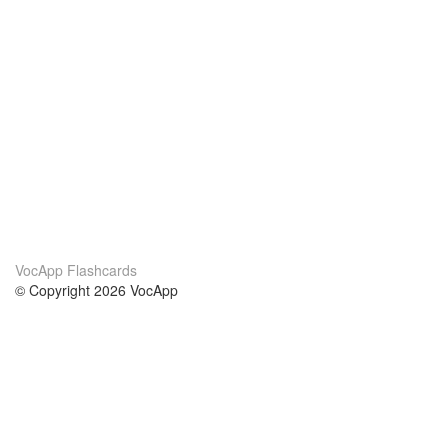
VocApp Flashcards
© Copyright 2026 VocApp
02-798 Mielczarskiego 8/58
Warsaw, Poland (EU)