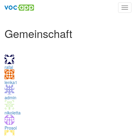
Toggl
navig
Gemeinschaft
rafal
lenka1
admin
nikoletta
Prosol