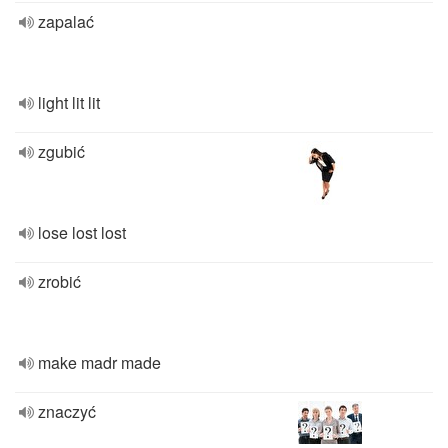
zapalać
light lit lit
zgubić
lose lost lost
zrobić
make madr made
znaczyć