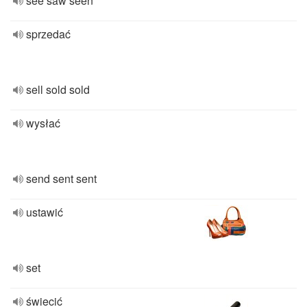
see saw seen
sprzedać
sell sold sold
wysłać
send sent sent
ustawić
set
świecić