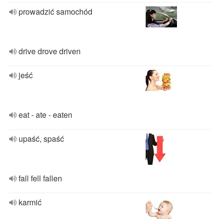
prowadzić samochód
drive drove driven
jeść
eat - ate - eaten
upaść, spaść
fall fell fallen
karmić