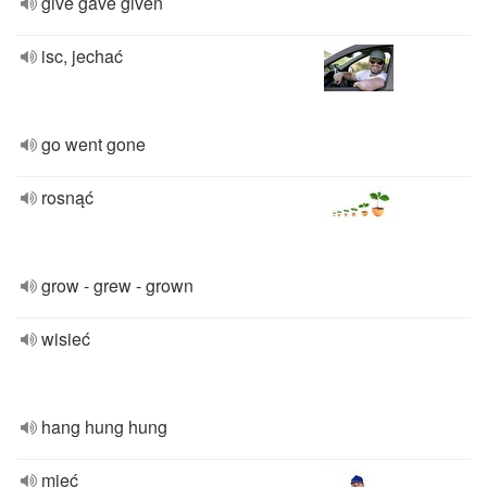
give gave given
isc, jechać
go went gone
rosnąć
grow - grew - grown
wisieć
hang hung hung
mieć