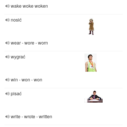
wake woke woken
nosić
wear - wore - worn
wygrać
win - won - won
pisać
write - wrote - written