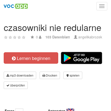
Toggl
navig
czasowniki nie redularne
0
103 Datenblatt
angelikabrozek
Lernen beginnen
mp3 downloaden
Drucken
spielen
überprüfen
Frage
Antworten