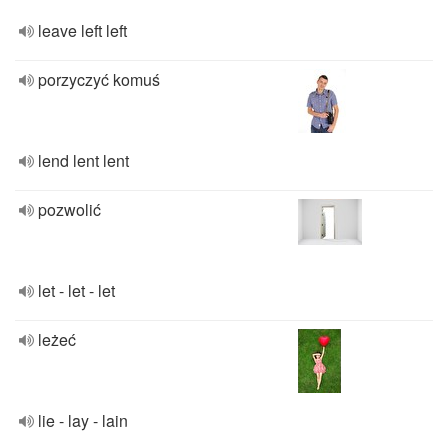
leave left left
porzyczyć komuś
lend lent lent
pozwolić
let - let - let
leżeć
lie - lay - lain