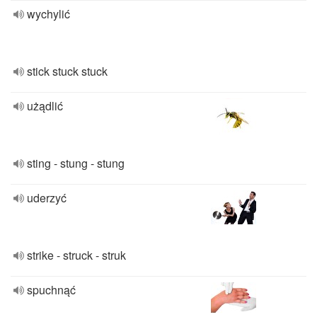
wychylić
stick stuck stuck
użądlić
sting - stung - stung
uderzyć
strike - struck - struk
spuchnąć