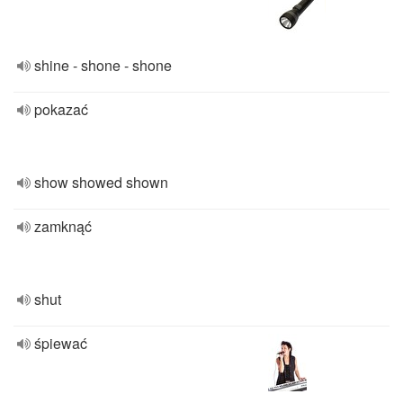
shine - shone - shone
pokazać
show showed shown
zamknąć
shut
śpiewać