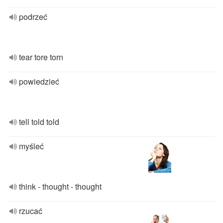
podrzeć
tear tore torn
powiedzieć
tell told told
myśleć
think - thought - thought
rzucać