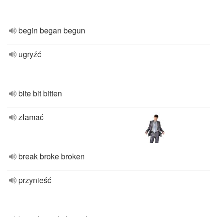
begin began begun
ugryźć
bite bit bitten
złamać
break broke broken
przynieść