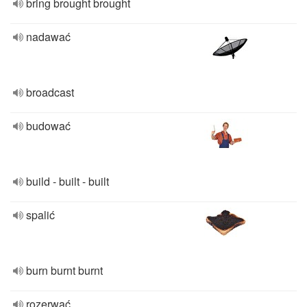
bring brought brought
nadawać
broadcast
budować
build - built - built
spalić
burn burnt burnt
rozerwać