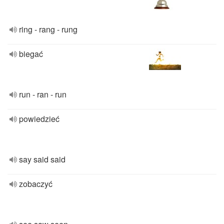
ring - rang - rung
biegać
run - ran - run
powiedzieć
say said said
zobaczyć