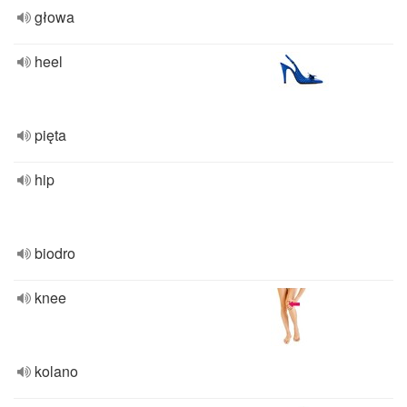
głowa
heel
pięta
hip
biodro
knee
kolano