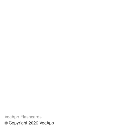
VocApp Flashcards
© Copyright 2026 VocApp
02-798 Mielczarskiego 8/58