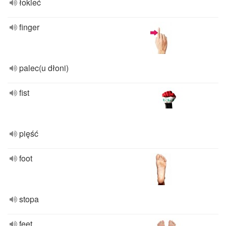
łokieć
finger
palec(u dłoni)
fist
pięść
foot
stopa
feet