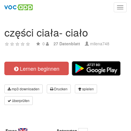
Toggl
navig
części ciała- ciało
0
27 Datenblatt
milena748
Lernen beginnen
mp3 downloaden
Drucken
spielen
überprüfen
Frage
Antworten