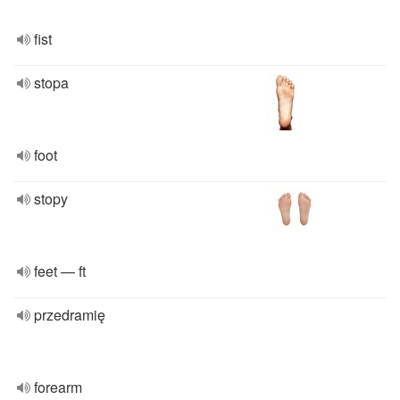
fist
stopa
foot
stopy
feet — ft
przedramię
forearm