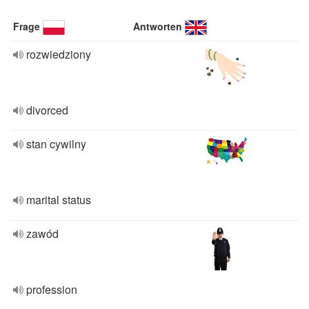
Frage
Antworten
rozwiedziony
divorced
stan cywilny
marital status
zawód
profession