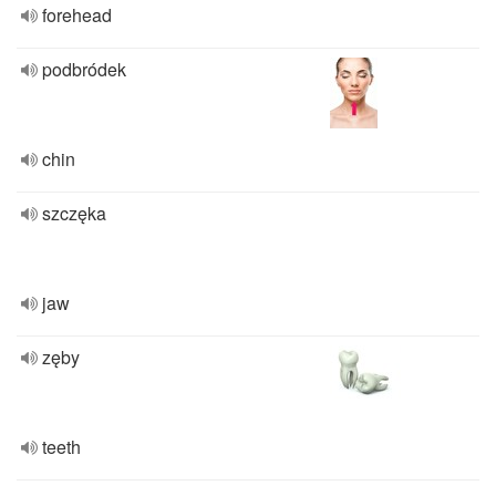
forehead
podbródek
chin
szczęka
jaw
zęby
teeth