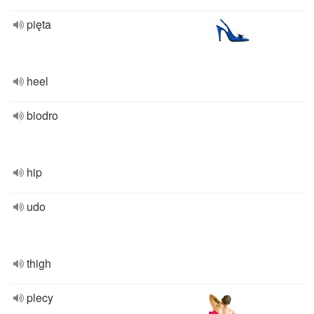
pięta
heel
biodro
hip
udo
thigh
plecy