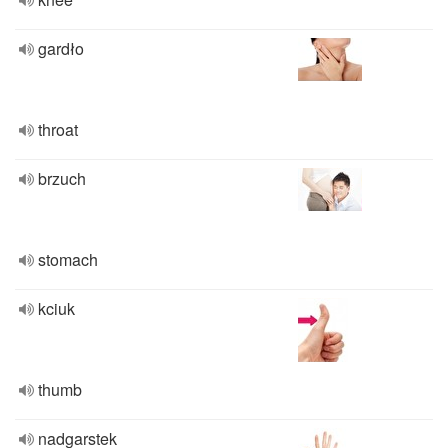
gardło
throat
brzuch
stomach
kciuk
thumb
nadgarstek