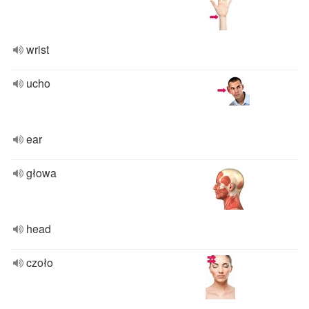
wrist
ucho
ear
głowa
head
czoło