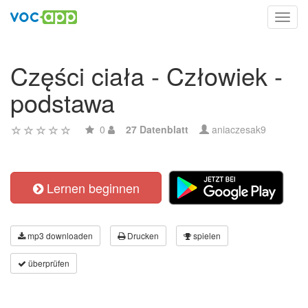
Toggl
navig
Części ciała - Człowiek -
podstawa
0
27 Datenblatt
aniaczesak9
Lernen beginnen
mp3 downloaden
Drucken
spielen
überprüfen