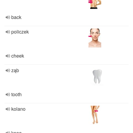
back
policzek
cheek
ząb
tooth
kolano
knee