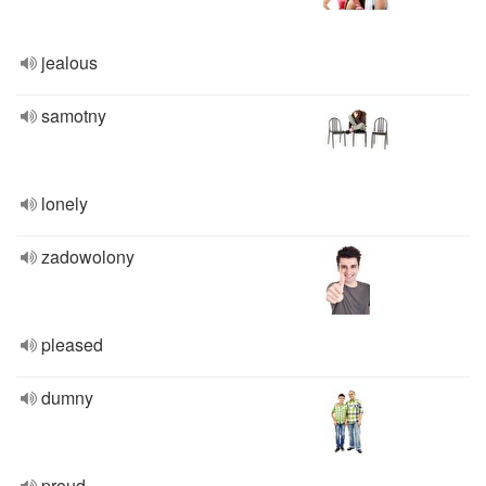
jealous
samotny
lonely
zadowolony
pleased
dumny
proud