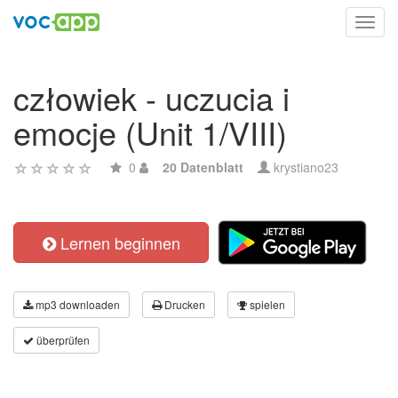
Toggl
navig
człowiek - uczucia i
emocje (Unit 1/VIII)
0
20 Datenblatt
krystiano23
Lernen beginnen
mp3 downloaden
Drucken
spielen
überprüfen