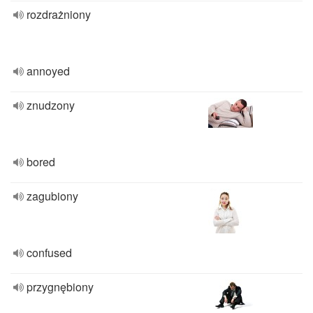
rozdrażniony
annoyed
znudzony
bored
zagubiony
confused
przygnębiony