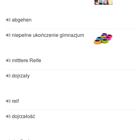
abgehen
niepełne ukończenie gimnazjum
mittlere Reife
dojrzały
reif
dojrzałość