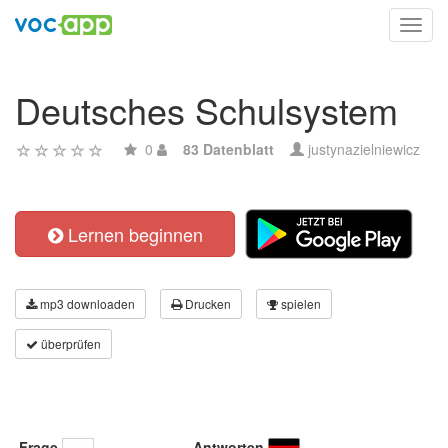
Toggl
navig
Deutsches Schulsystem
0
83 Datenblatt
justynazielniewicz
Lernen beginnen
mp3 downloaden
Drucken
spielen
überprüfen
Frage
Antworten