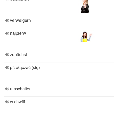
verweigern
najpierw
zunächst
przełączać (się)
umschalten
w chwili