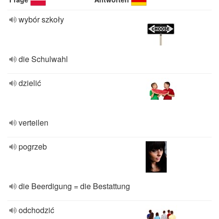
wybór szkoły
die Schulwahl
dzielić
verteilen
pogrzeb
die Beerdigung = die Bestattung
odchodzić