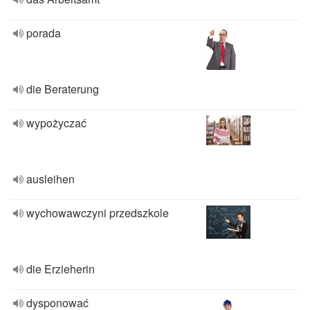
porada
die Beraterung
wypożyczać
ausleihen
wychowawczyni przedszkole
die Erzieherin
dysponować