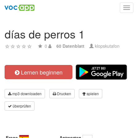
Toggl
navig
días de perros 1
0
60 Datenblatt
klopskutafon
Lernen beginnen
mp3 downloaden
Drucken
spielen
überprüfen
Frage
Antworten