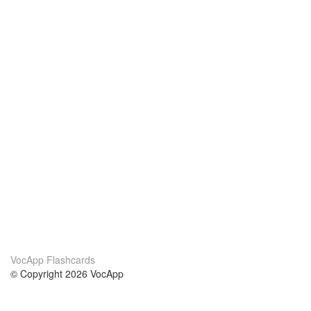
VocApp Flashcards
© Copyright 2026 VocApp
02-798 Mielczarskiego 8/58