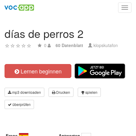
Toggl
navig
días de perros 2
0
60 Datenblatt
klopskutafon
Lernen beginnen
mp3 downloaden
Drucken
spielen
überprüfen
Frage
Antworten