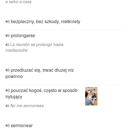
a salvo a casa
bezpieczny, bez szkody, nietkniety
prolongarse
La reunión se prolongó hasta
medianoche
przedluzać się, trwać dluzej niz
powinno
pouczać kogoś, często w sposób
irytujący
No me sermonees
sermonear