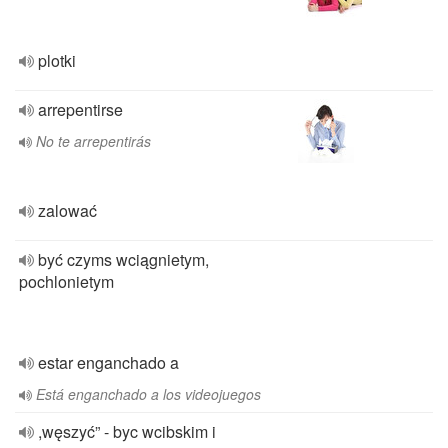
plotki
arrepentirse
No te arrepentirás
zalować
być czyms wciągnietym,
pochlonietym
estar enganchado a
Está enganchado a los videojuegos
,węszyć” - byc wcibskim i