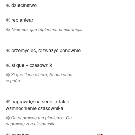
dziecinstwo
replantear
Tenemos que replantear la estrategia
przemysleć, rozwazyć ponownie
sí que + czasownik
Sí que tiene dinero, Sí que sabe
españo
naprawdę/ na serio -> takie
wzmnocnienie czasownika
On naprawdę ma pieniądze, On
naprawdę zna hiszpański
ecceder